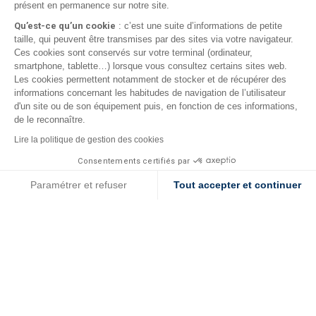
présent en permanence sur notre site.
› Les packs Service compris
› Robot Everblue Select 430
Qu’est-ce qu’un cookie
: c’est une suite d’informations de petite
taille, qui peuvent être transmises par des sites via votre navigateur.
› Robot Everblue Select 530 Swivel
Ces cookies sont conservés sur votre terminal (ordinateur,
› Robot Everblue Select 630 G4
smartphone, tablette…) lorsque vous consultez certains sites web.
› Robot Everblue Select 1000
Les cookies permettent notamment de stocker et de récupérer des
› Robot Everblue Select Premium
informations concernant les habitudes de navigation de l’utilisateur
d'un site ou de son équipement puis, en fonction de ces informations,
de le reconnaître.
SERVICE CLIENT
Lire la politique de gestion des cookies
Consentements certifiés par
› Garanties et SAV
Cookies
Paramétrer et refuser
Tout accepter et continuer
› Nous contacter
Axeptio consent
Plateforme de Gestion du Consentement : Personnalisez vos O
Notre plateforme vous permet d'adapter et de gérer vos paramètr
PAIEMENT SÉCURISÉ
› Conditions Générales de Vente