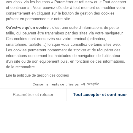
vos choix via les boutons « Paramétrer et refuser» ou « Tout accepter
et continuer » . Vous pouvez décider à tout moment de modifier votre
consentement en cliquant sur le bouton de gestion des cookies
présent en permanence sur notre site.
Qu’est-ce qu’un cookie
: c’est une suite d’informations de petite
taille, qui peuvent être transmises par des sites via votre navigateur.
Ces cookies sont conservés sur votre terminal (ordinateur,
smartphone, tablette…) lorsque vous consultez certains sites web.
Les cookies permettent notamment de stocker et de récupérer des
informations concernant les habitudes de navigation de l’utilisateur
d'un site ou de son équipement puis, en fonction de ces informations,
de le reconnaître.
Lire la politique de gestion des cookies
Consentements certifiés par
Cookies
Paramétrer et refuser
Tout accepter et continuer
Axeptio consent
Plateforme de Gestion du Consentement : Personnalisez vos O
Notre plateforme vous permet d'adapter et de gérer vos paramètr